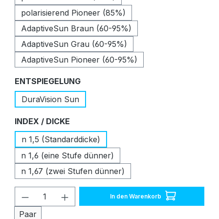
polarisierend Pioneer (85%)
AdaptiveSun Braun (60-95%)
AdaptiveSun Grau (60-95%)
AdaptiveSun Pioneer (60-95%)
auswählen
ENTSPIEGELUNG
DuraVision Sun
auswählen
INDEX / DICKE
n 1,5 (Standarddicke)
n 1,6 (eine Stufe dünner)
n 1,67 (zwei Stufen dünner)
Produkt Anzahl: Gib den gewünschten W
In den Warenkorb
Paar