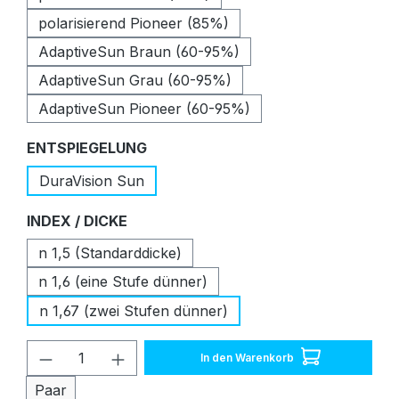
polarisierend Pioneer (85%)
AdaptiveSun Braun (60-95%)
AdaptiveSun Grau (60-95%)
AdaptiveSun Pioneer (60-95%)
auswählen
ENTSPIEGELUNG
DuraVision Sun
auswählen
INDEX / DICKE
n 1,5 (Standarddicke)
n 1,6 (eine Stufe dünner)
n 1,67 (zwei Stufen dünner)
Produkt Anzahl: Gib den gewünschten W
In den Warenkorb
Paar