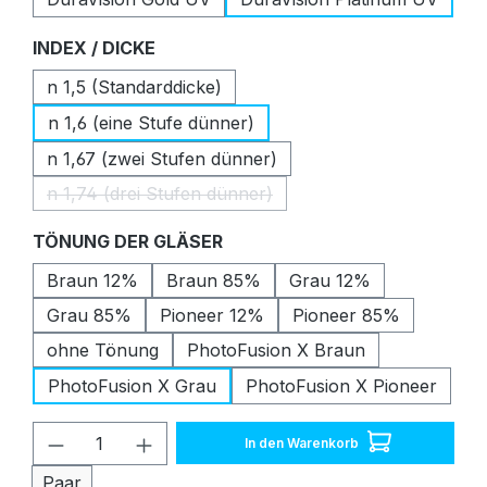
auswählen
INDEX / DICKE
n 1,5 (Standarddicke)
n 1,6 (eine Stufe dünner)
n 1,67 (zwei Stufen dünner)
n 1,74 (drei Stufen dünner)
(Diese Option ist zurzeit nicht verfügbar.)
auswählen
TÖNUNG DER GLÄSER
Braun 12%
Braun 85%
Grau 12%
Grau 85%
Pioneer 12%
Pioneer 85%
ohne Tönung
PhotoFusion X Braun
PhotoFusion X Grau
PhotoFusion X Pioneer
Produkt Anzahl: Gib den gewünschten W
In den Warenkorb
Paar