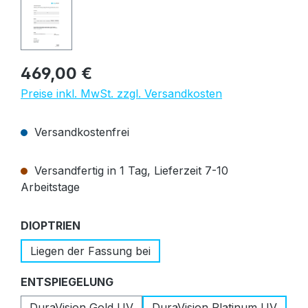
Regulärer Preis:
469,00 €
Preise inkl. MwSt. zzgl. Versandkosten
Versandkostenfrei
Versandfertig in 1 Tag, Lieferzeit 7-10
Arbeitstage
auswählen
DIOPTRIEN
Liegen der Fassung bei
auswählen
ENTSPIEGELUNG
DuraVision Gold UV
DuraVision Platinum UV