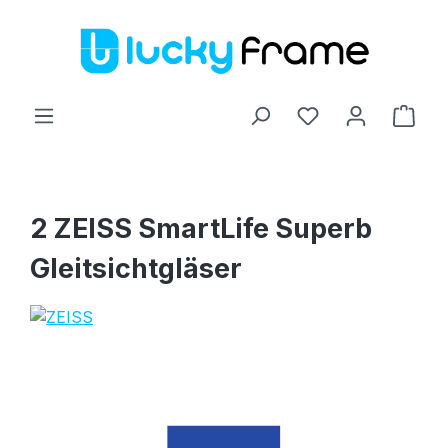
Zum Hauptinhalt springen
Ware
2 ZEISS SmartLife Superb
Gleitsichtgläser
Bildergalerie überspringen