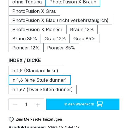
ohne Tönung
PhotoFusion X Braun
PhotoFusion X Grau
PhotoFusion X Blau (nicht verkehrstauglich)
PhotoFusion X Pioneer
Braun 12%
Braun 85%
Grau 12%
Grau 85%
Pioneer 12%
Pioneer 85%
auswählen
INDEX / DICKE
n 1,5 (Standarddicke)
n 1,6 (eine Stufe dünner)
n 1,67 (zwei Stufen dünner)
Produkt Anzahl: Gib den gewünschten W
In den Warenkorb
Zum Merkzettel hinzufügen
Produktnummer:
SW10475M.27