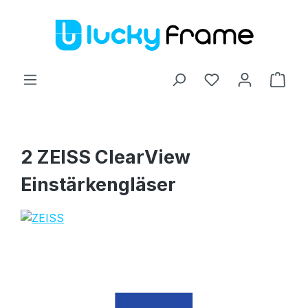
Zum Hauptinhalt springen
Ware
2 ZEISS ClearView
Einstärkengläser
Bildergalerie überspringen