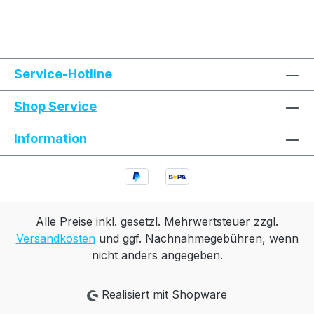
Text vergrößern
Hochkontrastmodus
Service-Hotline
Farben invertieren
Monochrom
Shop Service
Information
Niedrige Sättigung
Hohe Sättigung
Links unterstreichen
Gut lesbare Schrift
Animationen stoppen
Überschriften hervorheben
Alle Preise inkl. gesetzl. Mehrwertsteuer zzgl.
Versandkosten
und ggf. Nachnahmegebühren, wenn
nicht anders angegeben.
Großer Cursor
Leseführung
Realisiert mit Shopware
Bilder ausblenden
Zurücksetzen