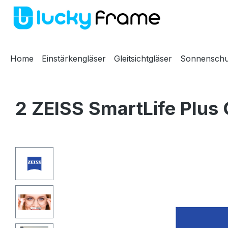
m Hauptinhalt springen
Zur Suche springen
Zur Hauptnavigation springen
Home
Einstärkengläser
Gleitsichtgläser
Sonnenschu
2 ZEISS SmartLife Plus 
Bildergalerie überspringen