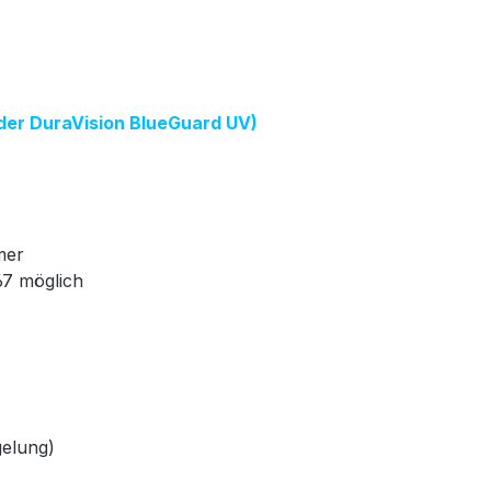
oder DuraVision BlueGuard UV)
mer
67 möglich
gelung)