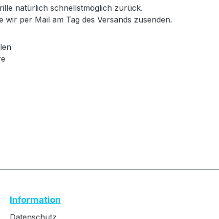
ille natürlich schnellstmöglich zurück.
e wir per Mail am Tag des Versands zusenden.
len
re
Text vergrößern
Hochkontrastmodus
Information
Farben invertieren
Monochrom
Datenschutz