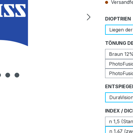
Versandfer
DIOPTRIEN
Liegen der
TÖNUNG DE
Braun 12
PhotoFusi
PhotoFusi
ENTSPIEGE
DuraVisio
INDEX / DI
n 1,5 (Sta
n 1,67 (zw