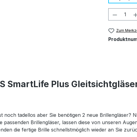
Produkt
Zum Merkze
Produktnu
 SmartLife Plus Gleitsichtgläse
st noch tadellos aber Sie benötigen 2 neue Brillengläser? Ni
 die passenden Brillengläser, lassen diese von unseren Au
nden die fertige Brille schnellstmöglich wieder an Sie zurü