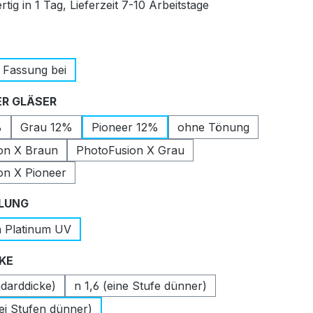
tig in 1 Tag, Lieferzeit 7-10 Arbeitstage
auswählen
 Fassung bei
auswählen
R GLÄSER
%
Grau 12%
Pioneer 12%
ohne Tönung
on X Braun
PhotoFusion X Grau
on X Pioneer
auswählen
LUNG
n Platinum UV
auswählen
CKE
ndarddicke)
n 1,6 (eine Stufe dünner)
ei Stufen dünner)