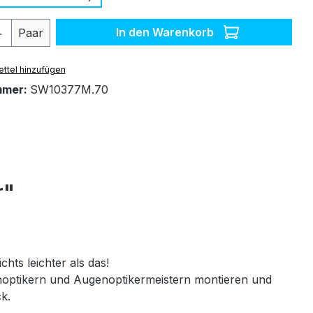
 Anzahl: Gib den gewünschten Wert ein 
In den Warenkorb
Paar
ttel hinzufügen
mmer:
SW10377M.70
r"
chts leichter als das!
genoptikern und Augenoptikermeistern montieren und
ck.