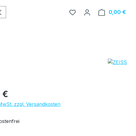
0,00 €
Ware
eis:
 €
 MwSt. zzgl. Versandkosten
stenfrei