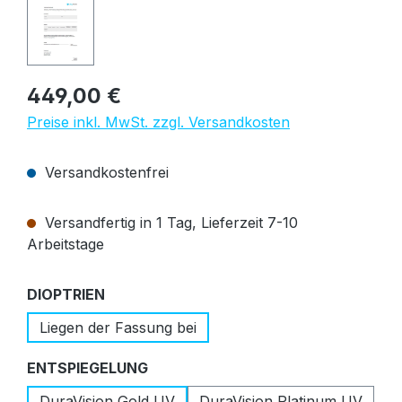
Regulärer Preis:
449,00 €
Preise inkl. MwSt. zzgl. Versandkosten
Versandkostenfrei
Versandfertig in 1 Tag, Lieferzeit 7-10
Arbeitstage
auswählen
DIOPTRIEN
Liegen der Fassung bei
auswählen
ENTSPIEGELUNG
DuraVision Gold UV
DuraVision Platinum UV