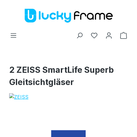
Zum Hauptinhalt springen
Ware
2 ZEISS SmartLife Superb
Gleitsichtgläser
Bildergalerie überspringen