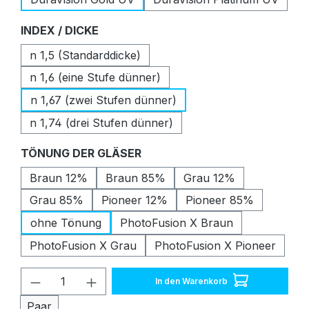
auswählen
INDEX / DICKE
n 1,5 (Standarddicke)
n 1,6 (eine Stufe dünner)
n 1,67 (zwei Stufen dünner)
n 1,74 (drei Stufen dünner)
auswählen
TÖNUNG DER GLÄSER
Braun 12%
Braun 85%
Grau 12%
Grau 85%
Pioneer 12%
Pioneer 85%
ohne Tönung
PhotoFusion X Braun
PhotoFusion X Grau
PhotoFusion X Pioneer
Produkt Anzahl: Gib den gewünschten W
In den Warenkorb
Paar