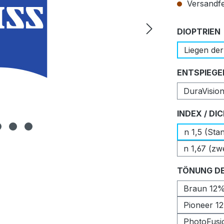
Versandfer
DIOPTRIEN
Liegen der
ENTSPIEGE
DuraVisio
INDEX / DI
n 1,5 (Sta
n 1,67 (zw
TÖNUNG DE
Braun 12
Pioneer 1
PhotoFusi