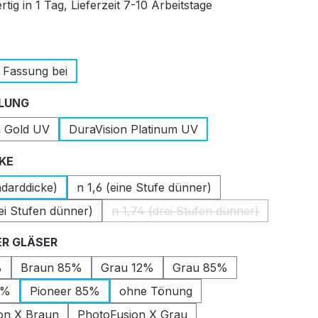
tig in 1 Tag, Lieferzeit 7-10 Arbeitstage
auswählen
 Fassung bei
auswählen
LUNG
n Gold UV
DuraVision Platinum UV
auswählen
CKE
ndarddicke)
n 1,6 (eine Stufe dünner)
ei Stufen dünner)
n 1,74 (drei Stufen dünner)
(Diese Option ist zurzeit nic
auswählen
R GLÄSER
%
Braun 85%
Grau 12%
Grau 85%
2%
Pioneer 85%
ohne Tönung
on X Braun
PhotoFusion X Grau