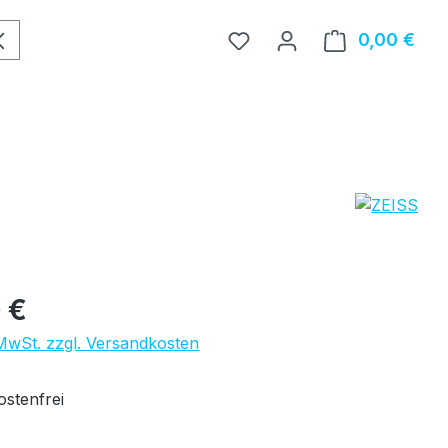
0,00 €
Ware
eis:
 €
 MwSt. zzgl. Versandkosten
stenfrei