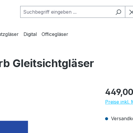
tzgläser
Digital
Officegläser
b Gleitsichtgläser
Regulärer Pr
449,00
Preise inkl.
Versandko