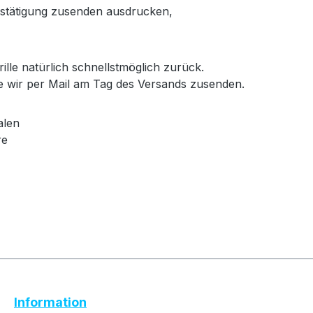
bestätigung zusenden ausdrucken,
ille natürlich schnellstmöglich zurück.
e wir per Mail am Tag des Versands zusenden.
alen
re
Text vergrößern
Hochkontrastmodus
Information