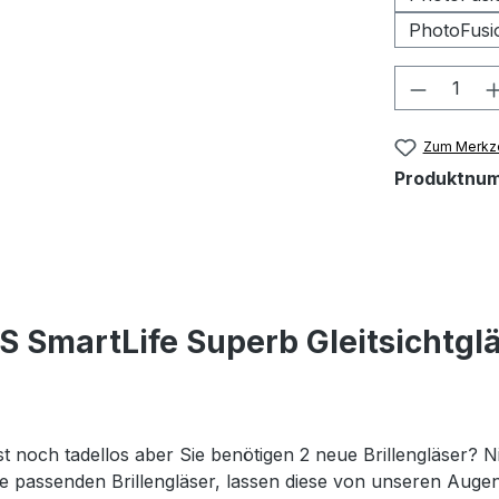
PhotoFusi
Produkt
Zum Merkze
Produktnu
S SmartLife Superb Gleitsichtgl
st noch tadellos aber Sie benötigen 2 neue Brillengläser? Ni
 die passenden Brillengläser, lassen diese von unseren Au