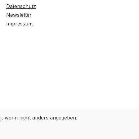
Farben invertieren
Monochrom
Datenschutz
Newsletter
Impressum
Niedrige Sättigung
Hohe Sättigung
Links unterstreichen
Gut lesbare Schrift
Überschriften
Animationen stoppen
hervorheben
Großer Cursor
Leseführung
 wenn nicht anders angegeben.
Bilder ausblenden
Zurücksetzen