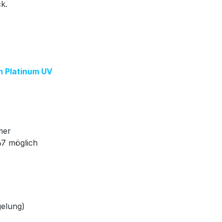
ck.
on Platinum UV
mer
67 möglich
gelung)