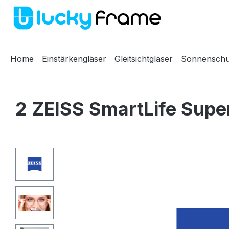
m Hauptinhalt springen
Zur Suche springen
Zur Hauptnavigation springen
Home
Einstärkengläser
Gleitsichtgläser
Sonnenschu
2 ZEISS SmartLife Super
Bildergalerie überspringen