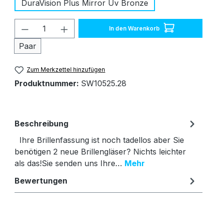
DuraVision Plus Mirror Uv Bronze
Produkt Anzahl: Gib den gewünschten W
In den Warenkorb
Paar
Zum Merkzettel hinzufügen
Produktnummer:
SW10525.28
Beschreibung
Ihre Brillenfassung ist noch tadellos aber Sie
benötigen 2 neue Brillengläser? Nichts leichter
als das!Sie senden uns Ihre…
Mehr
Bewertungen