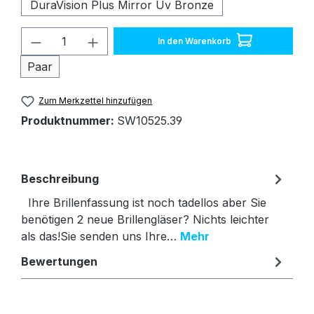
DuraVision Plus Mirror Uv Bronze
Produkt Anzahl: Gib den gewünschten W
In den Warenkorb
Paar
Zum Merkzettel hinzufügen
Produktnummer:
SW10525.39
Beschreibung
Ihre Brillenfassung ist noch tadellos aber Sie
benötigen 2 neue Brillengläser? Nichts leichter
als das!Sie senden uns Ihre…
Mehr
Bewertungen